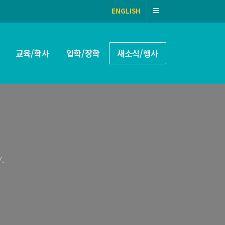
ENGLISH
교육/학사
입학/장학
새소식/행사
.