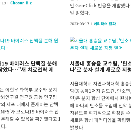
5-19
Chosun Biz
l
인 Gen-Click 반응을 개발했다
일 밝혔다.
2023-08-17
베리타스 알파
l
19 바이러스 단백질 분해
서울대 홍승윤 교수팀, ‘탄
찾았다…"새 치료전략 제
나’로 분자 설계 새로운 지
서울대학교 자연과학대학 홍승
는 이현우 화학부 교수와 문지
팀(공동제1저자 김모건, 안소연
국뇌연구원 연구원 공동 연구팀
민)은 분자 합성 단계에서 원하
람의 세포 내에서 존재하는 단백
에 하나의 탄소를 도입해 신약 
RNF5’가 코로나19 바이러스 단
자유도를 획기적으로 확장할 수
 분해할 수 있음을 확인했다고 1
새로운 합성 패러다임을 확립
다.
밝혔다