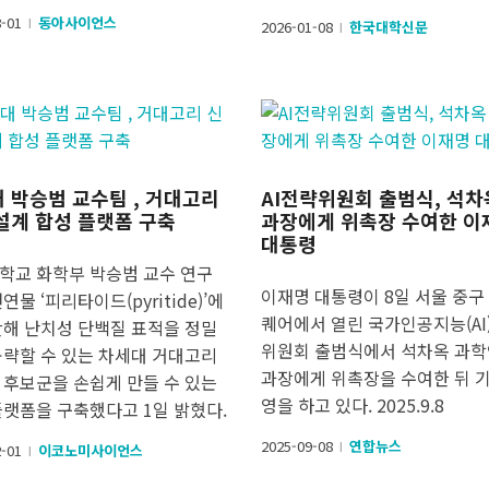
8-01
동아사이언스
l
2026-01-08
한국대학신문
l
 박승범 교수팀 , 거대고리
AI전략위원회 출범식, 석차
설계 합성 플랫폼 구축
과장에게 위촉장 수여한 이
대통령
학교 화학부 박승범 교수 연구
이재명 대통령이 8일 서울 중구
연물 ‘피리타이드(pyritide)’에
퀘어에서 열린 국가인공지능(AI
안해 난치성 단백질 표적을 정밀
위원회 출범식에서 석차옥 과
공략할 수 있는 차세대 거대고리
과장에게 위촉장을 수여한 뒤 
 후보군을 손쉽게 만들 수 있는
영을 하고 있다. 2025.9.8
플랫폼을 구축했다고 1일 밝혔다.
2025-09-08
연합뉴스
2-01
이코노미사이언스
l
l