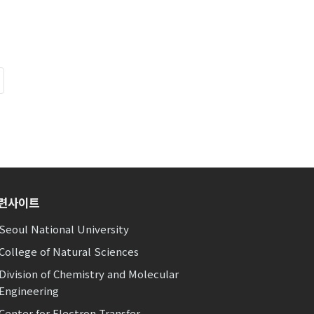
련사이트
Seoul National University
College of Natural Sciences
Division of Chemistry and Molecular
Engineering
Center for Electron Transfer