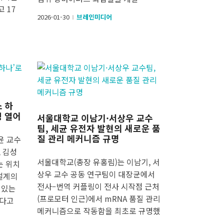
고 17
2026-01-30
브레인미디어
l
소 하
평 열어
서울대학교 이남기·서상우 교수
팀, 세균 유전자 발현의 새로운 품
질 관리 메커니즘 규명
윤 교수
, 김성
서울대학교(총장 유홍림)는 이남기, 서
는 위치
상우 교수 공동 연구팀이 대장균에서
설계의
전사–번역 커플링이 전사 시작점 근처
 있는
(프로모터 인근)에서 mRNA 품질 관리
했다고
메커니즘으로 작동함을 최초로 규명했