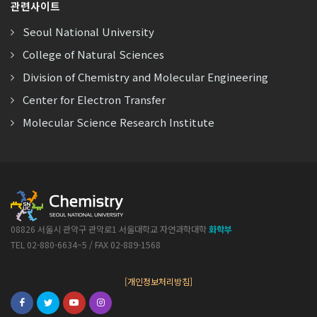
관련사이트
Seoul National University
College of Natural Sciences
Division of Chemistry and Molecular Engineering
Center for Electron Transfer
Molecular Science Research Institute
08826 서울시 관악구 관악로1 서울대학교 자연과학대학
화학부
TEL 02-880-6634~5 / FAX 02-889-1568
[개인정보처리방침]