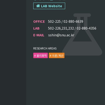
LAB Website
OFFICE
502-225 / 02-880-6639
LAB
502-226,231,232 / 02-880-4356
E-MAIL
sshin@snu.ac.kr
RESEARCH AREAS
# 물리화학
# 이론/계산