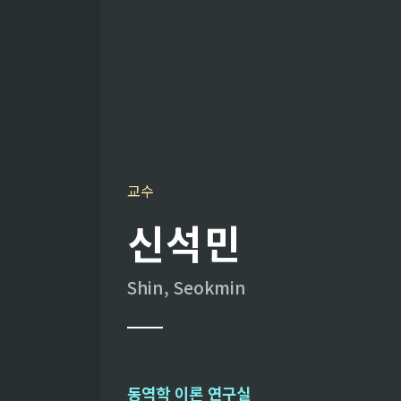
교수
신석민
Shin, Seokmin
동역학 이론 연구실