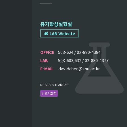
유기합성실험실
LAB Website
OFFICE
503-624 / 02-880-4384
LAB
503-603,632 / 02-880-4377
E-MAIL
davidchen@snu.ac.kr
RESEARCH AREAS
# 유기화학