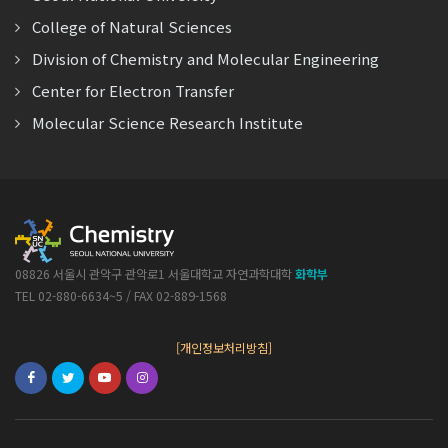
College of Natural Sciences
Division of Chemistry and Molecular Engineering
Center for Electron Transfer
Molecular Science Research Institute
08826 서울시 관악구 관악로1 서울대학교 자연과학대학
화학부
TEL 02-880-6634~5 / FAX 02-889-1568
[개인정보처리방침]