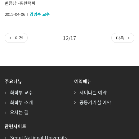
변증남 ·홍원탁씨
2012-04-06
김명수 교수
l
12/17
← 이전
다음 →
주요메뉴
예약메뉴
화학부 교수
세미나실 예약
화학부 소개
공동기기실 예약
오시는 길
관련사이트
Seoul National University