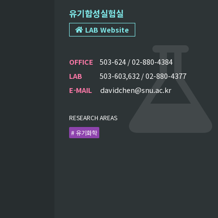
유기합성실험실
LAB Website
OFFICE
503-624 / 02-880-4384
LAB
503-603,632 / 02-880-4377
E-MAIL
davidchen@snu.ac.kr
RESEARCH AREAS
# 유기화학