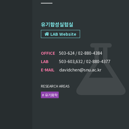
유기합성실험실
LAB Website
OFFICE
503-624 / 02-880-4384
LAB
503-603,632 / 02-880-4377
E-MAIL
davidchen@snu.ac.kr
RESEARCH AREAS
# 유기화학