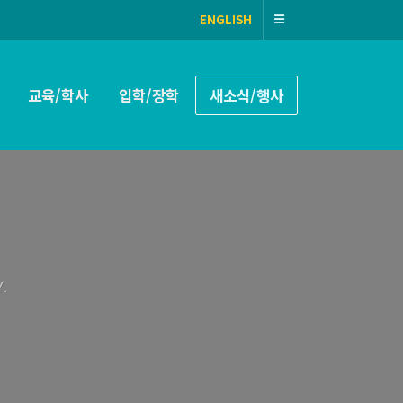
ENGLISH
교육/학사
입학/장학
새소식/행사
.