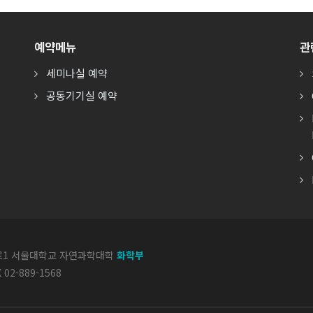
예약메뉴
관
세미나실 예약
공동기기실 예약
악로1 서울대학교 자연과학대학
화학부
X 02-889-1568