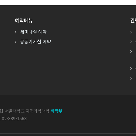
예약메뉴
관
세미나실 예약
공동기기실 예약
악로1 서울대학교 자연과학대학
화학부
X 02-889-1568