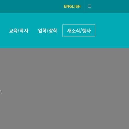
ENGLISH
교육/학사
입학/장학
새소식/행사
.