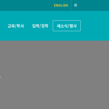
ENGLISH
교육/학사
입학/장학
새소식/행사
.