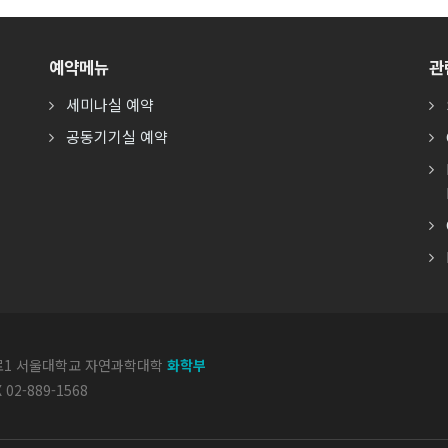
예약메뉴
관
세미나실 예약
공동기기실 예약
악로1 서울대학교 자연과학대학
화학부
X 02-889-1568