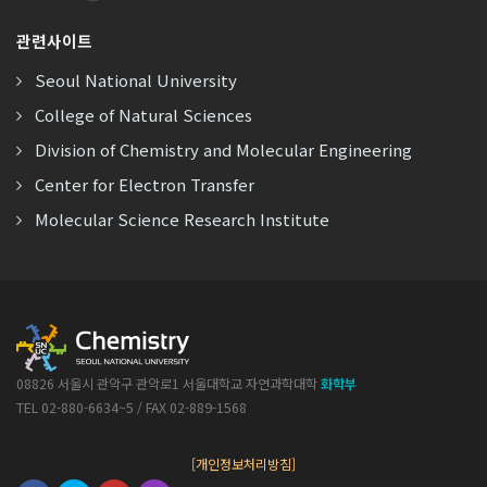
관련사이트
Seoul National University
College of Natural Sciences
Division of Chemistry and Molecular Engineering
Center for Electron Transfer
Molecular Science Research Institute
08826 서울시 관악구 관악로1 서울대학교 자연과학대학
화학부
TEL 02-880-6634~5 / FAX 02-889-1568
[개인정보처리방침]