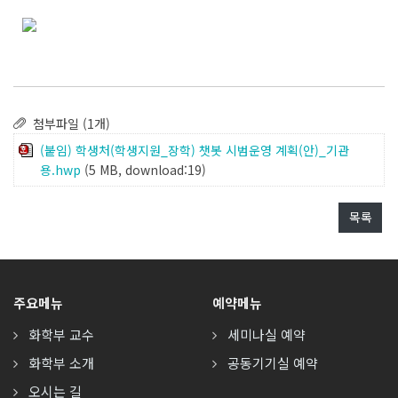
첨부파일 (1개)
(붙임) 학생처(학생지원_장학) 챗봇 시범운영 계획(안)_기관
용.hwp
(5 MB, download:19)
목록
주요메뉴
예약메뉴
화학부 교수
세미나실 예약
화학부 소개
공동기기실 예약
오시는 길