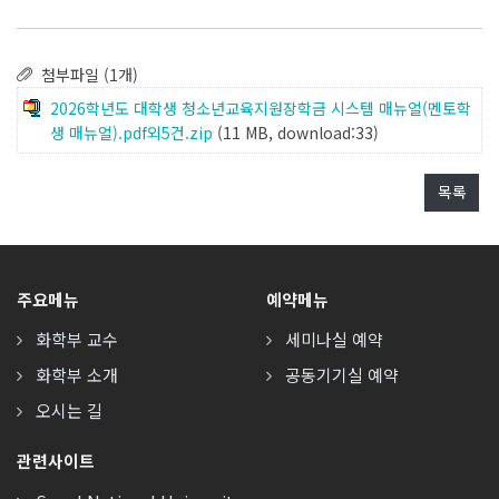
첨부파일 (1개)
2026학년도 대학생 청소년교육지원장학금 시스템 매뉴얼(멘토학
생 매뉴얼).pdf외5건.zip
(11 MB, download:33)
목록
주요메뉴
예약메뉴
화학부 교수
세미나실 예약
화학부 소개
공동기기실 예약
오시는 길
관련사이트