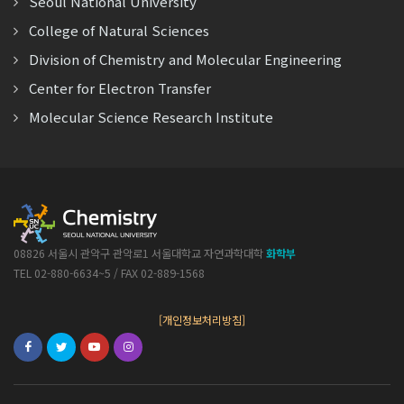
Seoul National University
College of Natural Sciences
Division of Chemistry and Molecular Engineering
Center for Electron Transfer
Molecular Science Research Institute
08826 서울시 관악구 관악로1 서울대학교 자연과학대학
화학부
TEL 02-880-6634~5 / FAX 02-889-1568
[개인정보처리방침]