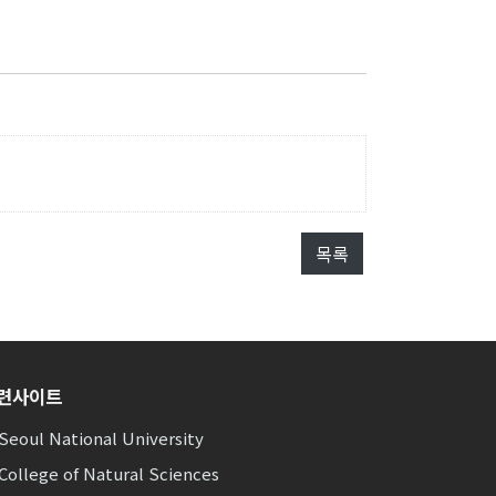
목록
련사이트
Seoul National University
College of Natural Sciences