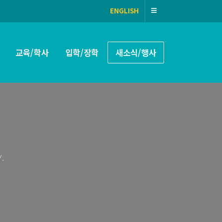
ENGLISH
교육/학사
입학/장학
새소식/행사
.